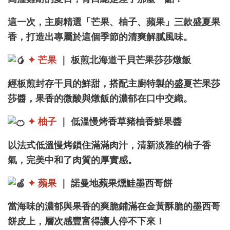
這一次，主廚精選「芒果、柚子、蘋果」三款盛夏果
香，打造出專屬於這個季節的清爽解膩風味。
✦ 芒果
｜ 板煎北海道干貝芒果莎莎燉飯
經板煎封存干貝的鮮甜，搭配主廚特製的盛夏芒果莎
莎醬，果香的微酸與燉飯的濃郁在口中交織。
✦ 柚子
｜ 低溫慢烤香草豬柚香鮮果醬
以法式低溫慢烤鎖住滿滿肉汁，清新淡雅的柚子香
氣，完美中和了肉質的厚實感。
✦ 蘋果
｜ 諾曼地蘋果燻鮭墨西哥餅
當海味的濃郁與果香的爽脆鋪滿在金黃酥脆的墨西哥
餅皮上，層次感豐富得讓人停不下來！