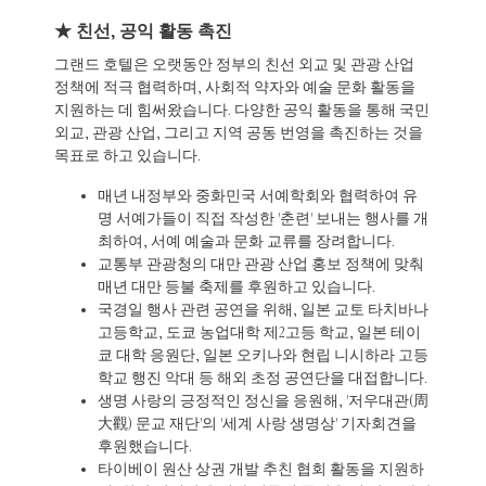
★ 친선, 공익 활동 촉진
그랜드 호텔은 오랫동안 정부의 친선 외교 및 관광 산업
정책에 적극 협력하며, 사회적 약자와 예술 문화 활동을
지원하는 데 힘써왔습니다. 다양한 공익 활동을 통해 국민
외교, 관광 산업, 그리고 지역 공동 번영을 촉진하는 것을
목표로 하고 있습니다.
매년 내정부와 중화민국 서예학회와 협력하여 유
명 서예가들이 직접 작성한 '춘련' 보내는 행사를 개
최하여, 서예 예술과 문화 교류를 장려합니다.
교통부 관광청의 대만 관광 산업 홍보 정책에 맞춰
매년 대만 등불 축제를 후원하고 있습니다.
국경일 행사 관련 공연을 위해, 일본 교토 타치바나
고등학교, 도쿄 농업대학 제2고등 학교, 일본 테이
쿄 대학 응원단, 일본 오키나와 현립 니시하라 고등
학교 행진 악대 등 해외 초정 공연단을 대접합니다.
생명 사랑의 긍정적인 정신을 응원해, '저우대관(周
大觀) 문교 재단'의 '세계 사랑 생명상' 기자회견을
후원했습니다.
타이베이 원산 상권 개발 추친 협회 활동을 지원하