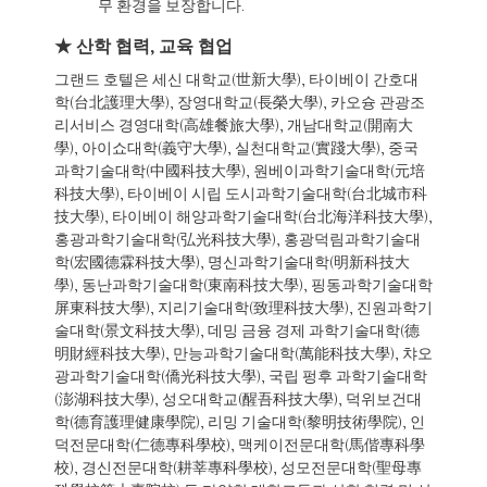
무 환경을 보장합니다.
★ 산학 협력, 교육 협업
그랜드 호텔은 세신 대학교(世新大學), 타이베이 간호대
학(台北護理大學), 장영대학교(長榮大學), 카오슝 관광조
리서비스 경영대학(高雄餐旅大學), 개남대학교(開南大
學), 아이쇼대학(義守大學), 실천대학교(實踐大學), 중국
과학기술대학(中國科技大學), 원베이과학기술대학(元培
科技大學), 타이베이 시립 도시과학기술대학(台北城市科
技大學), 타이베이 해양과학기술대학(台北海洋科技大學),
홍광과학기술대학(弘光科技大學), 홍광덕림과학기술대
학(宏國德霖科技大學), 명신과학기술대학(明新科技大
學), 동난과학기술대학(東南科技大學), 핑동과학기술대학
屏東科技大學), 지리기술대학(致理科技大學), 진원과학기
술대학(景文科技大學), 데밍 금융 경제 과학기술대학(德
明財經科技大學), 만능과학기술대학(萬能科技大學), 챠오
광과학기술대학(僑光科技大學), 국립 펑후 과학기술대학
(澎湖科技大學), 성오대학교(醒吾科技大學), 덕위보건대
학(德育護理健康學院), 리밍 기술대학(黎明技術學院), 인
덕전문대학(仁德專科學校), 맥케이전문대학(馬偕專科學
校), 경신전문대학(耕莘專科學校), 성모전문대학(聖母專