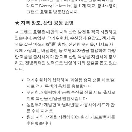
대학교(Vanung University) 등 11개 학교, 총 484명이
그랜드 호텔을 방문했습니다.
★ 지역 창조, 산업 공동 번영
ㅍ 그랜드 호텔은 대만의 지역 산업 발전을 적극 지원하고
있습니다. 농업부, 객가위원회, 수산청과 손잡고, 객가 특
색을 살린 '마오리(貓裏) 홍차', 신선한 수산물, 디저트 재
료에 사용되는 바닐라빈 등 호텔의 자원을 활용하여 다양
한 제품을 출시하여 대만 지역 산업 육성을 지원하여 홍보
하고, 전방위적인 노력으로 번영의 기회 창출을 돕고 있습
니다.
객가위원회와 협력하여 '과일향 홍차 선물 세트'출
시로 객가 특색의 홍차를 홍보합니다
수산청과 협력하여 '금룡 수산물 선물 세트' 출시로
지역 특산물 산업을 발전시킵니다
농업부가 개발한 '바닐라빈'을 사용하여 셰프가 만
든 수제 디저트
원산 지역 상권을 지원해 '2024 원산 기프트'행사를
후원했습니다