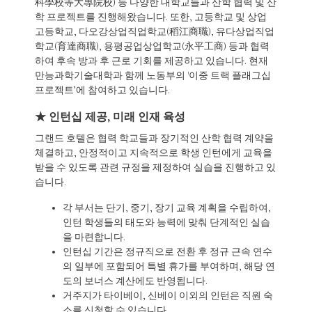
科學校等大專院校) 등 다양한 대학교들과 산학 협력 및 산
학 프로젝트를 진행해왔습니다. 또한, 고등학교 및 상업
고등학교, 다오강상업직업학교(稻江商職), 유다상업직업
학교(育達商職), 용평공업상업학교(永平工商) 등과 협력
하여 후속 방과 후 근로 기회를 제공하고 있습니다. 현재
만능과학기술대학과 함께 노동부의 '이중 트랙 플래그십
프로젝트’에 참여하고 있습니다.
★ 인턴십 제공, 미래 인재 육성
그랜드 호텔은 협력 학교들과 장기적인 산학 협력 계약을
체결하고, 안정적이고 지속적으로 학생 인턴에게 교육을
받을 수 있도록 관련 규정을 제정하여 실습을 진행하고 있
습니다.
각 부서는 단기, 중기, 장기 교육 계획을 수립하여,
인턴 학생들의 태도와 능력에 맞춰 단계적인 실습
을 마련합니다.
인턴십 기간은 정규직으로 전환 후 정규 근속 연수
의 일부에 포함되어 특별 휴가를 부여하며, 해당 연
도의 보너스 계산에도 반영됩니다.
거주지가 타이베이, 신베이 이외의 인턴은 직원 숙
소를 신청할 수 있습니다