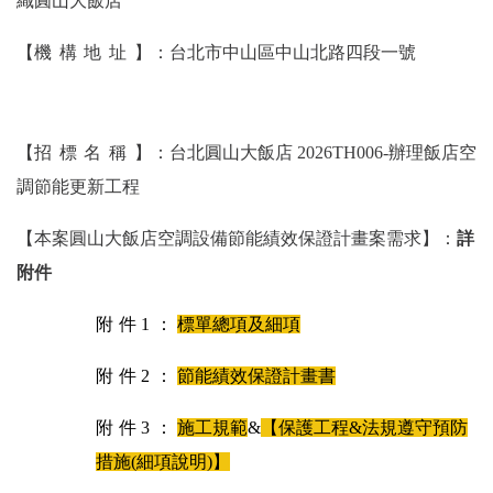
織圓山大飯店
【
機構地址
】：台北市中山區中山北路四段一號
【
招標名稱
】：台北
圓山大飯店
2026TH006-辦理飯店空
調節能更新工程
【本案
圓山大飯店
空調設備節能績效保證計畫案需求】：
詳
附件
附件1：
標單總項及細項
附件2：
節能績效保證計畫書
附件3：
施工規範
&
【保護工程&法規遵守預防
措施(細項說明)】