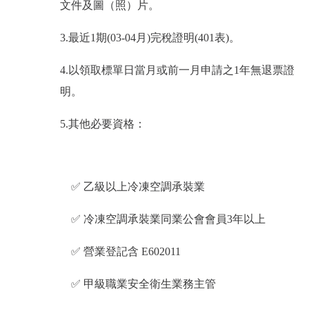
文件及圖（照）片。
3.
最近1期(03-04月)完稅證明(401表)。
4.
以領取標單日當月或
前一月申請之
1
年無退票證
明。
5.
其他必要資格
：
✅
乙級以上冷凍空調承裝業
✅
冷凍空調承裝業同業公會會員3年以上
✅
營業登記含 E602011
✅
甲級職業安全衛生業務主管