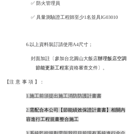
✅ 防火管理員
✅
具量測驗證工程師至少1名並具IG03010
6.
以上資料裝訂請使用A4尺寸；
封面加註〔參加
台北圓山大飯店
辦理飯店空調
節能更新工程
案資格審查文件
〕
。
【
注意事項
】：
1.
施工前須提出施工消防防護計畫書
2.
需配合本公司【節能績效保證計畫書】相關內
容進行工程規畫整合施工
3.
系統監控規劃需與我司目前現有系統進行全介