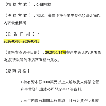
【
招標方式
】：公開招標
【
決標方式
】：採比、議價後符合業主發包預算金額以
內取最低標者
【
公告日期
】：
2026/05/07~2026/05/13
4.12.02
(
二)
~114.12.08
(
一)
【
資格審查送件日期
】：
2026/05/14
前
寄達本飯店
(投遞郵戳
為憑)
或親送到飯店諮詢櫃台簽收
。
【
廠商資格
】：
1.
持有資本額2000萬元以上未解散及未停業之營
利事業登記證或公司登記事項等資料。
2.
三年內曾有相關工程實績，且有足資證明相
關