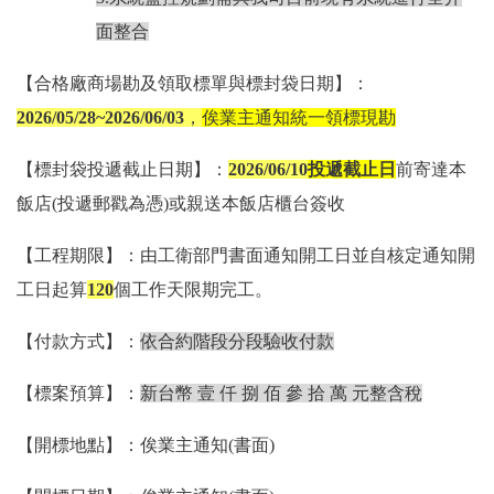
面整合
【合格廠商場勘及
領取標單與標封袋日期
】：
2026/05/28~2026/06/03
，
俟業主通知統一領標現勘
【
標封袋投遞截止日期
】：
2026/06/10
投遞截止日
前
寄達本
飯店
(投遞郵戳為憑)
或親送本飯店櫃台簽收
【工程期限】：
由工衛部門書面通知開工日並自核定通知開
工日起算
120
個工作天限期完工
。
【付款方式】：
依合約階段分段驗收付款
【標案預算】：
新台幣 壹 仟 捌 佰 參 拾 萬 元整含稅
【開標地點】：俟業主通知(書面)