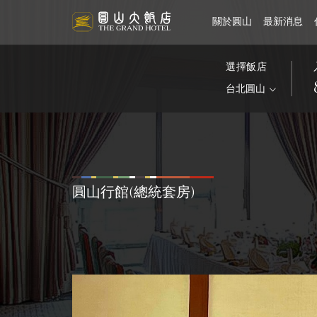
關於圓山
最新消息
圓山簡介
一般消息
住宿消息
婚宴簡介
圓苑餐廳
飯店導覽
住宿消息
金龍客房
婚宴專案
金龍餐廳
選擇飯店
台北圓山
菁英天際套房
環景套
圓山行館(總統套房)