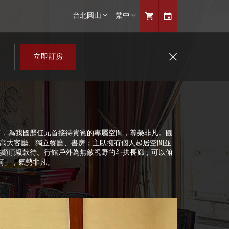
台北圓山
繁中
菁英豪華客房
台北圓山
天際客房
繁中
高雄圓山
简中
菁英天際客房
English
圓山聯誼會
日本語
天際套房
圓山購物
한국어
立即訂房
0坪，為我國歷任元首接待貴賓的專屬空間，尊榮非凡。圓
挑高大客廳、獨立餐廳、書房；主臥擁有個人起居空間並
盡顯頂級款待。行館戶外為無敵視野的斗拱長廊，可以俯
河」，氣勢非凡。