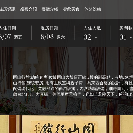
住房資訊
婚宴介紹
宴廳介紹
餐飲美食
休閒設施
交通資訊
宴會消息
金龍天際套房
場地設施
松鶴餐廳
公開資訊
餐飲消息
促銷活動
花園咖啡廳
金龍環景套房
周邊景點
圓訊
婚禮寫真
圓山牛排館
活動花絮
精緻無窗客房
ESG 專區
覓到by吧沐
招標資訊
高級客房
豪華客房
入住日期
退房日期
入住人數
房間數
02
01
8/
07
8/
08
週五
週六
房
菁英環景套房
圓山行館(總統套房)
圓山行館(總統套房)位於圓山大飯店正館12樓的制高點，占地28
山行館(總統套房) 用有主臥室與親子房，為東西合璧的設計，有
配備現代化、寬敞舒適的衛浴設施，內含烤箱設備，細緻周到，
瞰台北101、大直橋、美麗華摩天輪等，宛如「君臨天下，俯視山