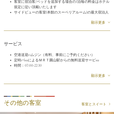
客室に宿泊客/ベッドを追加する場合の1泊毎の料金はホテル
電気ポト
規定に従い頂戴いたします
無料コーヒー・ティーバック
サイドビューの客室(本館のスーペリアルーム)の最大宿泊人
ミネラルウォーター（1泊1名様につき1本）
数は2名(子供を含め)まで、エキストラベッドとベビーベッド
ゲsuto用surippa
顯示更多
はご利用いただけません。
電子體重計
ベビーベッド無料貸出
LED懐中電燈
宿泊料金には営業稅5%が含まれており、サービsu料10%は別
バsurーブ（suィートルーム以上）
加途算いたします
無料駐車サービsu
サービス
宿泊料金の変更の際は、別途通知いたしませんのでご了承く
ハウスキーピngu
ださい
空港送迎riムジン（有料、事前にご予約ください）
チェックイン時間：午後3時以降/チェkkuauto時間： 明年朝
定時バsuによるＭＲＴ圓山駅からの無料送迎サービsu
１１まで
時間：07:00-22:30
宗教上のご要望がございましたら、事前にお知らせくださ
全套Wi-Fi
い。
顯示更多
ご宿泊期間中はジム、屋外プール、kurabu施設を無料でご利
用いただけます（有料サービsuは除けます（有料サーく]
梱包サービsu及び発送サービsu（有料）
全客房にタッチresuォーターサーバーを各階に設置しており
ますので、ご利用ておりますので、ご利用。
その他の客室
客室とスイート