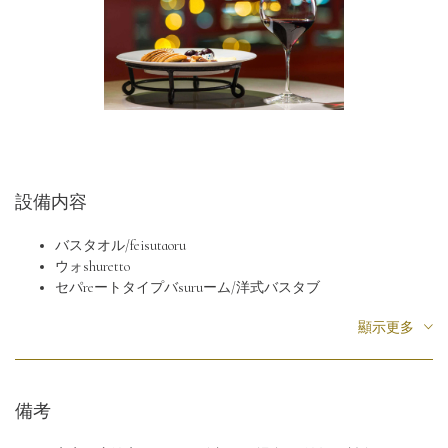
設備内容
バスタオル/feisutaoru
ウォshuretto
セパreートタイプバsuruーム/洋式バスタブ
エコン
顯示更多
kurosetto/電子 ロック式セーfuティボkkusu
電話/ドライヤー
無料Wi-Fi（光迴線）
液晶顯示器
備考
有料テrenebi/ビデオチャンネル
米尼巴