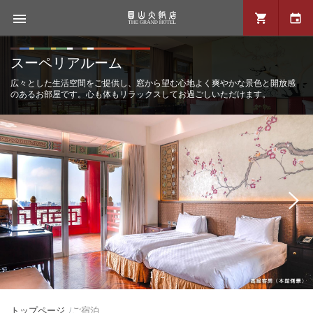
スーペリアルーム
広々とした生活空間をご提供し、窓から望む心地よく爽やかな景色と開放感
のあるお部屋です。心も体もリラックスしてお過ごしいただけます。
1 / 2
トップページ
ご宿泊