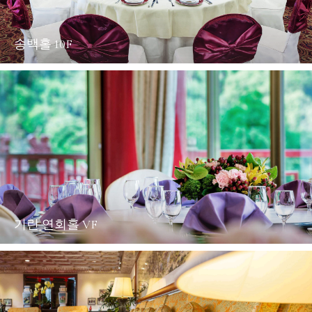
송백홀 10F
기린 연회홀 VF