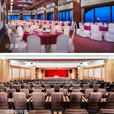
곤륜홀 12F
국제회의홀 10F