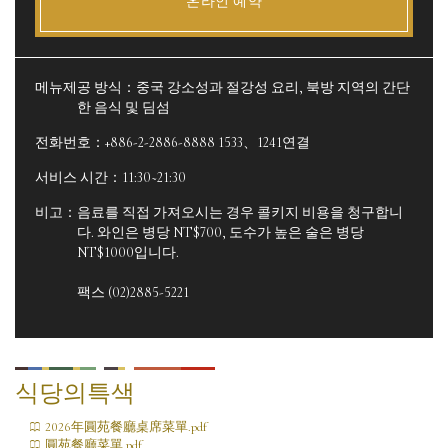
온라인 예약
메뉴제공 방식：중국 강소성과 절강성 요리, 북방 지역의 간단
한 음식 및 딤섬
전화번호：+886-2-2886-8888 1533、1241연결
서비스 시간：11:30~21:30
비고：음료를 직접 가져오시는 경우 콜키지 비용을 청구합니
다. 와인은 병당 NT$700, 도수가 높은 술은 병당
NT$1000입니다.
팩스 (02)2885-5221
식당의특색
2026年圓苑餐廳桌席菜單.pdf
圓苑餐廳菜單.pdf