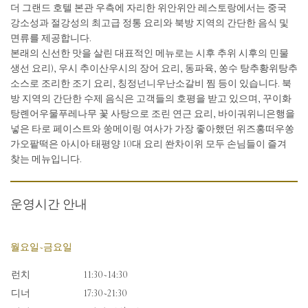
더 그랜드 호텔 본관 우측에 자리한 위안위안 레스토랑에서는 중국
강소성과 절강성의 최고급 정통 요리와 북방 지역의 간단한 음식 및
면류를 제공합니다.
본래의 신선한 맛을 살린 대표적인 메뉴로는 시후 추위 시후의 민물
생선 요리), 우시 추이산우시의 장어 요리, 동파육, 쏭수 탕추황위탕추
소스로 조리한 조기 요리, 칭정넌니우난소갈비 찜 등이 있습니다. 북
방 지역의 간단한 수제 음식은 고객들의 호평을 받고 있으며, 꾸이화
탕롄어우물푸레나무 꽃 사탕으로 조린 연근 요리, 바이궈위니은행을
넣은 타로 페이스트와 쑹메이링 여사가 가장 좋아했던 위즈홍떠우쏭
가오팥떡은 아시아 태평양 10대 요리 쏸차이위 모두 손님들이 즐겨
찾는 메뉴입니다.
운영시간 안내
월요일~금요일
런치
11:30~14:30
디너
17:30~21:30