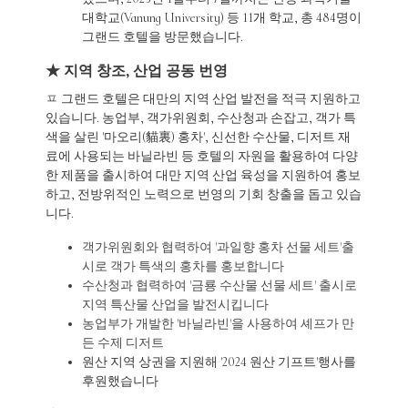
대학교(Vanung University) 등 11개 학교, 총 484명이
그랜드 호텔을 방문했습니다.
★ 지역 창조, 산업 공동 번영
ㅍ 그랜드 호텔은 대만의 지역 산업 발전을 적극 지원하고
있습니다. 농업부, 객가위원회, 수산청과 손잡고, 객가 특
색을 살린 '마오리(貓裏) 홍차', 신선한 수산물, 디저트 재
료에 사용되는 바닐라빈 등 호텔의 자원을 활용하여 다양
한 제품을 출시하여 대만 지역 산업 육성을 지원하여 홍보
하고, 전방위적인 노력으로 번영의 기회 창출을 돕고 있습
니다.
객가위원회와 협력하여 '과일향 홍차 선물 세트'출
시로 객가 특색의 홍차를 홍보합니다
수산청과 협력하여 '금룡 수산물 선물 세트' 출시로
지역 특산물 산업을 발전시킵니다
농업부가 개발한 '바닐라빈'을 사용하여 셰프가 만
든 수제 디저트
원산 지역 상권을 지원해 '2024 원산 기프트'행사를
후원했습니다