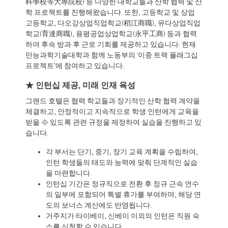
科學校等大專院校) 등 다양한 대학교들과 산학 협력 및 산
학 프로젝트를 진행해왔습니다. 또한, 고등학교 및 상업
고등학교, 다오강상업직업학교(稻江商職), 유다상업직업
학교(育達商職), 용평공업상업학교(永平工商) 등과 협력
하여 후속 방과 후 근로 기회를 제공하고 있습니다. 현재
만능과학기술대학과 함께 노동부의 '이중 트랙 플래그십
프로젝트’에 참여하고 있습니다.
★ 인턴십 제공, 미래 인재 육성
그랜드 호텔은 협력 학교들과 장기적인 산학 협력 계약을
체결하고, 안정적이고 지속적으로 학생 인턴에게 교육을
받을 수 있도록 관련 규정을 제정하여 실습을 진행하고 있
습니다.
각 부서는 단기, 중기, 장기 교육 계획을 수립하여,
인턴 학생들의 태도와 능력에 맞춰 단계적인 실습
을 마련합니다.
인턴십 기간은 정규직으로 전환 후 정규 근속 연수
의 일부에 포함되어 특별 휴가를 부여하며, 해당 연
도의 보너스 계산에도 반영됩니다.
거주지가 타이베이, 신베이 이외의 인턴은 직원 숙
소를 신청할 수 있습니다