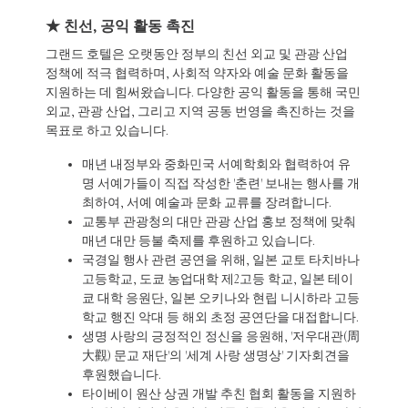
★ 친선, 공익 활동 촉진
그랜드 호텔은 오랫동안 정부의 친선 외교 및 관광 산업
정책에 적극 협력하며, 사회적 약자와 예술 문화 활동을
지원하는 데 힘써왔습니다. 다양한 공익 활동을 통해 국민
외교, 관광 산업, 그리고 지역 공동 번영을 촉진하는 것을
목표로 하고 있습니다.
매년 내정부와 중화민국 서예학회와 협력하여 유
명 서예가들이 직접 작성한 '춘련' 보내는 행사를 개
최하여, 서예 예술과 문화 교류를 장려합니다.
교통부 관광청의 대만 관광 산업 홍보 정책에 맞춰
매년 대만 등불 축제를 후원하고 있습니다.
국경일 행사 관련 공연을 위해, 일본 교토 타치바나
고등학교, 도쿄 농업대학 제2고등 학교, 일본 테이
쿄 대학 응원단, 일본 오키나와 현립 니시하라 고등
학교 행진 악대 등 해외 초정 공연단을 대접합니다.
생명 사랑의 긍정적인 정신을 응원해, '저우대관(周
大觀) 문교 재단'의 '세계 사랑 생명상' 기자회견을
후원했습니다.
타이베이 원산 상권 개발 추친 협회 활동을 지원하