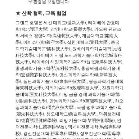
무 환경을 보장합니다.
★ 산학 협력, 교육 협업
그랜드 호텔은 세신 대학교(世新大學), 타이베이 간호대
학(台北護理大學), 장영대학교(長榮大學), 카오슝 관광조
리서비스 경영대학(高雄餐旅大學), 개남대학교(開南大
學), 아이쇼대학(義守大學), 실천대학교(實踐大學), 중국
과학기술대학(中國科技大學), 원베이과학기술대학(元培
科技大學), 타이베이 시립 도시과학기술대학(台北城市科
技大學), 타이베이 해양과학기술대학(台北海洋科技大學),
홍광과학기술대학(弘光科技大學), 홍광덕림과학기술대
학(宏國德霖科技大學), 명신과학기술대학(明新科技大
學), 동난과학기술대학(東南科技大學), 핑동과학기술대학
屏東科技大學), 지리기술대학(致理科技大學), 진원과학기
술대학(景文科技大學), 데밍 금융 경제 과학기술대학(德
明財經科技大學), 만능과학기술대학(萬能科技大學), 챠오
광과학기술대학(僑光科技大學), 국립 펑후 과학기술대학
(澎湖科技大學), 성오대학교(醒吾科技大學), 덕위보건대
학(德育護理健康學院), 리밍 기술대학(黎明技術學院), 인
덕전문대학(仁德專科學校), 맥케이전문대학(馬偕專科學
校), 경신전문대학(耕莘專科學校), 성모전문대학(聖母專